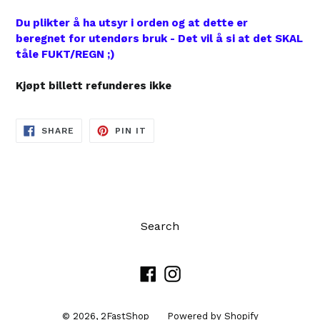
Du plikter å ha utsyr i orden og at dette er
beregnet for utendørs bruk - Det vil å si at det SKAL
tåle FUKT/REGN ;)
Kjøpt billett refunderes ikke
SHARE
PIN
SHARE
PIN IT
ON
ON
FACEBOOK
PINTEREST
Search
Facebook
Instagram
© 2026,
2FastShop
Powered by Shopify