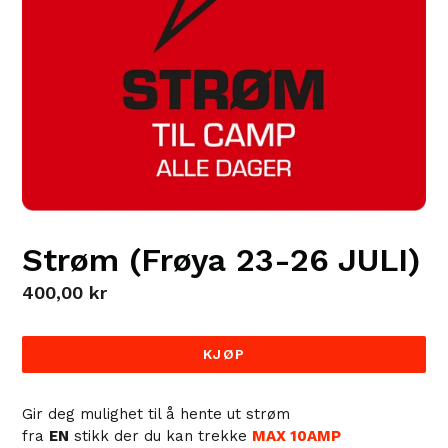
Strøm (Frøya 23-26 JULI)
Regular
400,00 kr
price
KJØP
Gir deg mulighet til å hente ut strøm
fra
EN
stikk der du kan trekke
MAX 10AMP