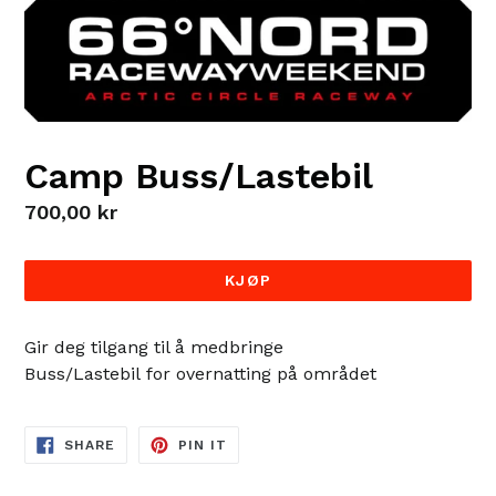
Camp Buss/Lastebil
Regular
700,00 kr
price
KJØP
Gir deg tilgang til å medbringe
Buss/Lastebil for overnatting på området
SHARE
PIN
SHARE
PIN IT
ON
ON
FACEBOOK
PINTEREST